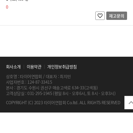
0
재고문의
회사소개
이용약관
개인정보취급방침
상호명 : 타이어연합회 / 대표자 : 최지민
사업자번호 : 124-87-33415
본사 : 경기도 수원시 권선구 매송고색로 634-33(고색동)
고객상담실 : 031-295-1945 (평일 8시 - 오후6시, 토 8시 - 오후3시)
COPYRIGHT (C) 2023 타이어연합회 Co.ltd. ALL RIGHTS RESERVED