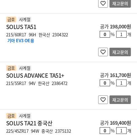
재고문의
금호
사계절
SOLUS TA51
공가
198,000원
%
개
215/60R17
96H
한국산
2304322
기아 EV3 OE용
재고문의
금호
사계절
SOLUS ADVANCE TA51+
공가
161,700원
%
개
215/55R17
94V
한국산
2386472
재고문의
금호
사계절
SOLUS TA21 중국산
공가
169,400원
%
개
225/45ZR17
94W
중국산
2375132