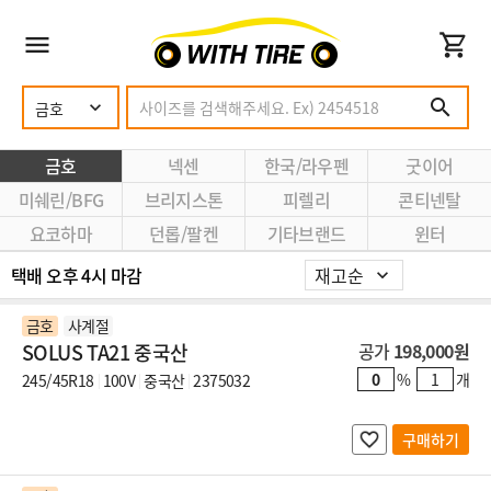
금호
넥센
한국/라우펜
굿이어
미쉐린/BFG
브리지스톤
피렐리
콘티넨탈
요코하마
던롭/팔켄
기타브랜드
윈터
택배 오후 4시 마감
금호
사계절
SOLUS TA21 중국산
공가
198,000원
%
개
245/45R18
100V
중국산
2375032
구매하기