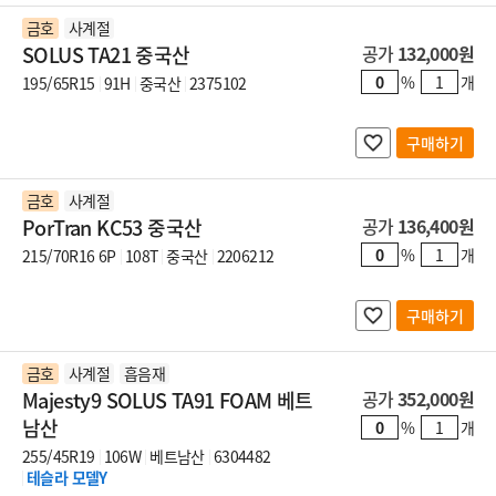
금호
사계절
SOLUS TA21 중국산
공가
132,000원
%
개
195/65R15
91H
중국산
2375102
구매하기
금호
사계절
PorTran KC53 중국산
공가
136,400원
%
개
215/70R16 6P
108T
중국산
2206212
구매하기
금호
사계절
흡음재
Majesty9 SOLUS TA91 FOAM 베트
공가
352,000원
남산
%
개
255/45R19
106W
베트남산
6304482
테슬라 모델Y