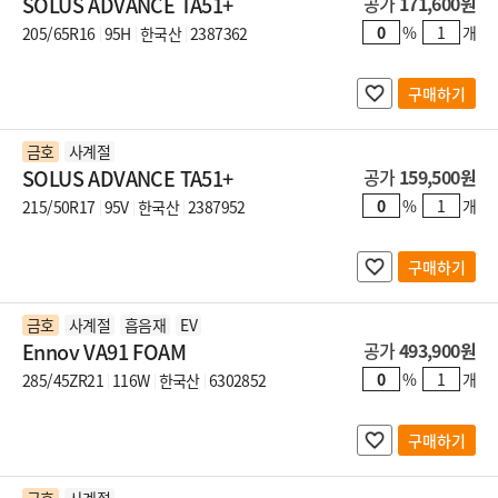
SOLUS ADVANCE TA51+
공가
171,600원
%
개
205/65R16
95H
한국산
2387362
구매하기
금호
사계절
SOLUS ADVANCE TA51+
공가
159,500원
%
개
215/50R17
95V
한국산
2387952
구매하기
금호
사계절
흡음재
EV
Ennov VA91 FOAM
공가
493,900원
%
개
285/45ZR21
116W
한국산
6302852
구매하기