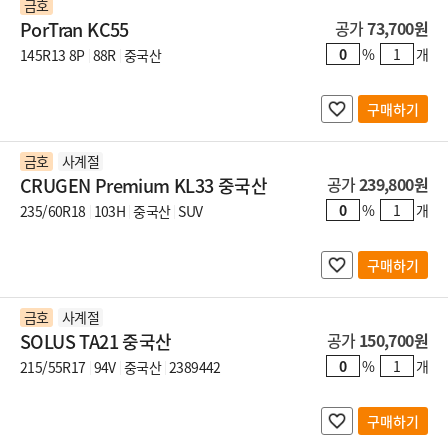
금호
PorTran KC55
공가
73,700원
%
개
145R13 8P
88R
중국산
구매하기
금호
사계절
CRUGEN Premium KL33 중국산
공가
239,800원
%
개
235/60R18
103H
중국산
SUV
구매하기
금호
사계절
SOLUS TA21 중국산
공가
150,700원
%
개
215/55R17
94V
중국산
2389442
구매하기