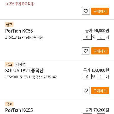
ㅁ 2% 추가 DC 적용
구매하기
금호
PorTran KC55
공가
96,800원
%
개
145R13 12P
94R
중국산
구매하기
금호
사계절
SOLUS TA21 중국산
공가
103,400원
%
개
175/50R15
75H
중국산
2375142
구매하기
금호
PorTran KC55
공가
79,200원