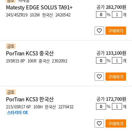
금호
사계절
Matesty EDGE SOLUS TA91+
공가
282,700원
%
개
245/45ZR19
102W
한국산
2420542
구매하기
금호
PorTran KC53 중국산
공가
133,100원
%
개
195R15 8P
106R
중국산
2392092
구매하기
금호
PorTran KC53 한국산
공가
172,700원
%
개
215/65R17 6P
108H
한국산
2270432
스타리아 OE
구매하기