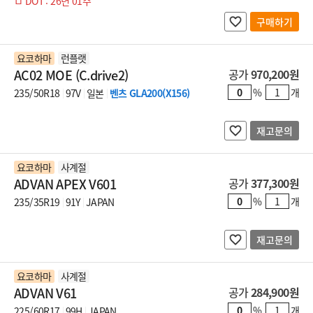
ㅁ DOT : 26년 01주
구매하기
요코하마
런플랫
AC02 MOE (C.drive2)
공가
970,200원
%
개
235/50R18
97V
일본
벤츠 GLA200(X156)
재고문의
요코하마
사계절
ADVAN APEX V601
공가
377,300원
%
개
235/35R19
91Y
JAPAN
재고문의
요코하마
사계절
ADVAN V61
공가
284,900원
%
개
225/60R17
99H
JAPAN