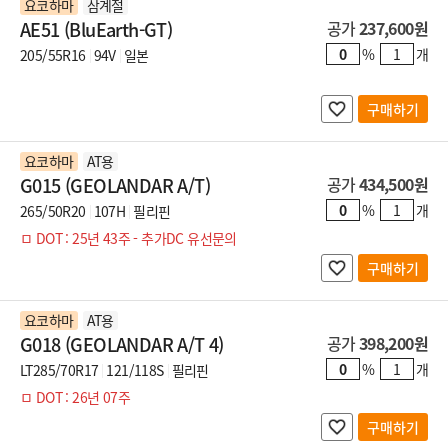
요코하마
삼계절
AE51 (BluEarth-GT)
공가
237,600원
%
개
205/55R16
94V
일본
구매하기
요코하마
AT용
G015 (GEOLANDAR A/T)
공가
434,500원
%
개
265/50R20
107H
필리핀
ㅁ DOT : 25년 43주 - 추가DC 유선문의
구매하기
요코하마
AT용
G018 (GEOLANDAR A/T 4)
공가
398,200원
%
개
LT285/70R17
121/118S
필리핀
ㅁ DOT : 26년 07주
구매하기