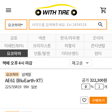
금호
넥센
한국/라우펜
굿이어
미쉐린/BFG
브리지스톤
피렐리
콘티넨탈
요코하마
던롭/팔켄
기타브랜드
윈터
택배 오후 4시 마감
요코하마
삼계절
AE61 (BluEarth-XT)
공가
322,300원
%
개
225/55R19
99V
일본
구매하기