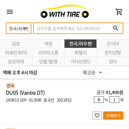
금호
넥센
한국/라우펜
굿이어
미쉐린/BFG
브리지스톤
피렐리
콘티넨탈
요코하마
던롭/팔켄
기타브랜드
윈터
택배 오후 4시 마감
한국
DU05 (Vantra DT)
공가
81,400원
%
개
145R13 10P
91/89R
중국산
2021852
구매하기