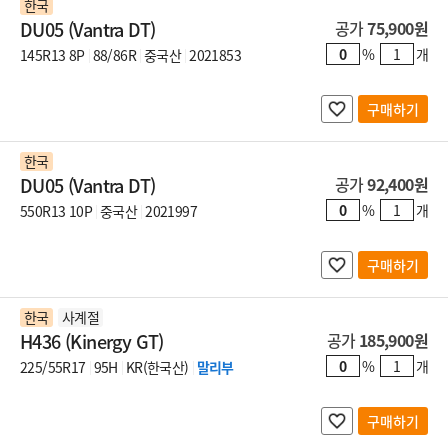
한국
DU05 (Vantra DT)
공가
75,900원
%
개
145R13 8P
88/86R
중국산
2021853
구매하기
한국
DU05 (Vantra DT)
공가
92,400원
%
개
550R13 10P
중국산
2021997
구매하기
한국
사계절
H436 (Kinergy GT)
공가
185,900원
%
개
225/55R17
95H
KR(한국산)
말리부
구매하기