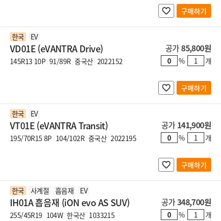
구매하기
한국
EV
VD01E (eVANTRA Drive)
공가
85,800원
%
개
145R13 10P
91/89R
중국산
2022152
구매하기
한국
EV
VT01E (eVANTRA Transit)
공가
141,900원
%
개
195/70R15 8P
104/102R
중국산
2022195
구매하기
한국
사계절
흡음재
EV
IH01A 흡음재 (iON evo AS SUV)
공가
348,700원
%
개
255/45R19
104W
한국산
1033215