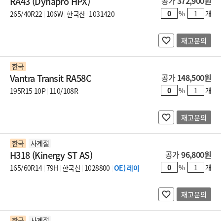
RA43 (Dynapro HPX)
공가
372,900원
%
개
265/40R22
106W
한국산
1031420
재고문의
한국
Vantra Transit RA58C
공가
148,500원
%
개
195R15 10P
110/108R
재고문의
한국
사계절
H318 (Kinergy ST AS)
공가
96,800원
%
개
165/60R14
79H
한국산
1028800
OE) 레이
재고문의
한국
사계절