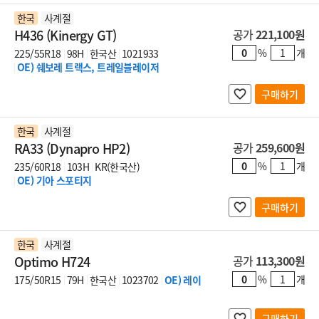
한국
사계절
H436 (Kinergy GT)
공가
221,100원
%
개
225/55R18
98H
한국산
1021933
OE) 쉐보레 트랙스, 트레일블레이저
구매하기
한국
사계절
RA33 (Dynapro HP2)
공가
259,600원
%
개
235/60R18
103H
KR(한국산)
OE) 기아 스포티지
구매하기
한국
사계절
Optimo H724
공가
113,300원
%
개
175/50R15
79H
한국산
1023702
OE) 레이
구매하기