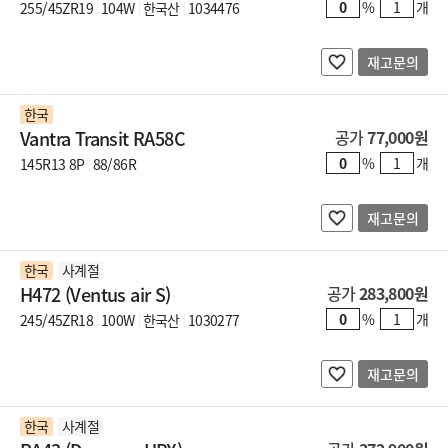
%
개
255/45ZR19
104W
한국산
1034476
재고문의
한국
Vantra Transit RA58C
공가
77,000원
%
개
145R13 8P
88/86R
재고문의
한국
사계절
H472 (Ventus air S)
공가
283,800원
%
개
245/45ZR18
100W
한국산
1030277
재고문의
한국
사계절