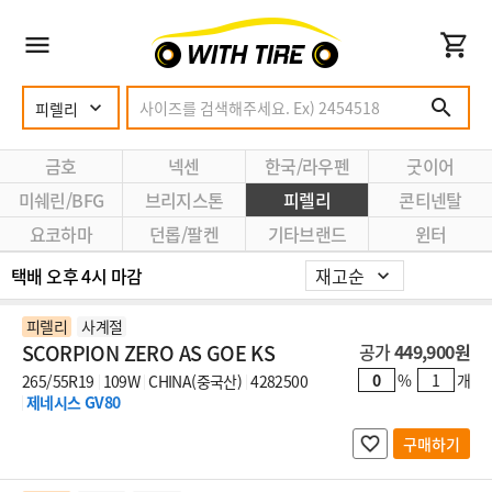
금호
넥센
한국/라우펜
굿이어
미쉐린/BFG
브리지스톤
피렐리
콘티넨탈
요코하마
던롭/팔켄
기타브랜드
윈터
택배 오후 4시 마감
피렐리
사계절
SCORPION ZERO AS GOE KS
공가
449,900원
%
개
265/55R19
109W
CHINA(중국산)
4282500
제네시스 GV80
구매하기