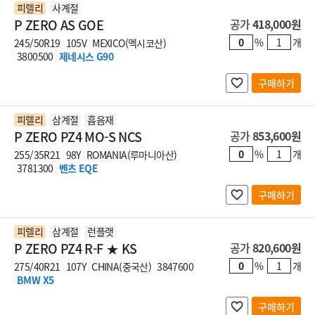
피렐리
사계절
P ZERO AS GOE
공가
418,000원
%
개
245/50R19
105V
MEXICO(멕시코산)
3800500
제네시스 G90
구매하기
피렐리
삼계절
흡음재
P ZERO PZ4 MO-S NCS
공가
853,600원
%
개
255/35R21
98Y
ROMANIA(루마니아산)
3781300
벤츠 EQE
구매하기
피렐리
삼계절
런플랫
P ZERO PZ4 R-F ★ KS
공가
820,600원
%
개
275/40R21
107Y
CHINA(중국산)
3847600
BMW X5
구매하기