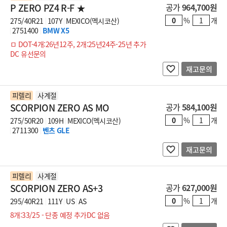
P ZERO PZ4 R-F ★
공가
964,700원
%
개
275/40R21
107Y
MEXICO(멕시코산)
2751400
BMW X5
ㅁ DOT-4개:26년12주, 2개:25년24주-25년 추가
DC 유선문의
재고문의
피렐리
사계절
SCORPION ZERO AS MO
공가
584,100원
%
개
275/50R20
109H
MEXICO(멕시코산)
2711300
벤츠 GLE
재고문의
피렐리
사계절
SCORPION ZERO AS+3
공가
627,000원
%
개
295/40R21
111Y
US
AS
8개:33/25 - 단종 예정 추가DC 없음