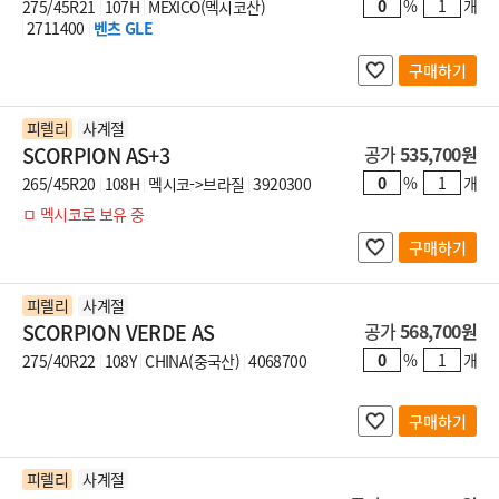
%
개
275/45R21
107H
MEXICO(멕시코산)
2711400
벤츠 GLE
구매하기
피렐리
사계절
SCORPION AS+3
공가
535,700원
%
개
265/45R20
108H
멕시코->브라질
3920300
ㅁ 멕시코로 보유 중
구매하기
피렐리
사계절
SCORPION VERDE AS
공가
568,700원
%
개
275/40R22
108Y
CHINA(중국산)
4068700
구매하기
피렐리
사계절