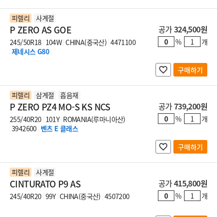
피렐리
사계절
P ZERO AS GOE
공가
324,500원
%
개
245/50R18
104W
CHINA(중국산)
4471100
제네시스 G80
구매하기
피렐리
삼계절
흡음재
P ZERO PZ4 MO-S KS NCS
공가
739,200원
%
개
255/40R20
101Y
ROMANIA(루마니아산)
3942600
벤츠 E 클래스
구매하기
피렐리
사계절
CINTURATO P9 AS
공가
415,800원
%
개
245/40R20
99Y
CHINA(중국산)
4507200