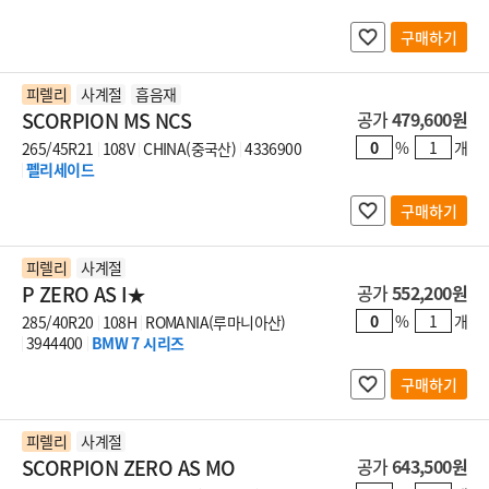
구매하기
피렐리
사계절
흡음재
SCORPION MS NCS
공가
479,600원
%
개
265/45R21
108V
CHINA(중국산)
4336900
펠리세이드
구매하기
피렐리
사계절
P ZERO AS I★
공가
552,200원
%
개
285/40R20
108H
ROMANIA(루마니아산)
3944400
BMW 7 시리즈
구매하기
피렐리
사계절
SCORPION ZERO AS MO
공가
643,500원