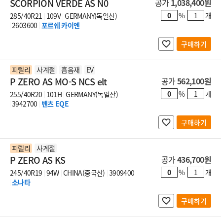
SCORPION VERDE AS N0
공가
1,038,400원
%
개
285/40R21
109V
GERMANY(독일산)
2603600
포르쉐 카이엔
구매하기
피렐리
사계절
흡음재
EV
P ZERO AS MO-S NCS elt
공가
562,100원
%
개
255/40R20
101H
GERMANY(독일산)
3942700
벤츠 EQE
구매하기
피렐리
사계절
P ZERO AS KS
공가
436,700원
%
개
245/40R19
94W
CHINA(중국산)
3909400
소나타
구매하기