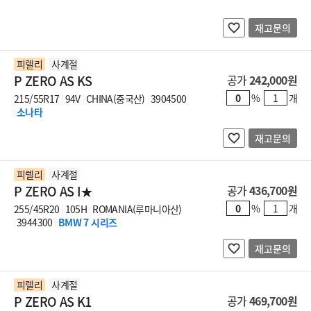
재고문의
피렐리
사계절
P ZERO AS KS
공가
242,000원
%
개
215/55R17
94V
CHINA(중국산)
3904500
소나타
재고문의
피렐리
사계절
P ZERO AS I★
공가
436,700원
%
개
255/45R20
105H
ROMANIA(루마니아산)
3944300
BMW 7 시리즈
재고문의
피렐리
사계절
P ZERO AS K1
공가
469,700원