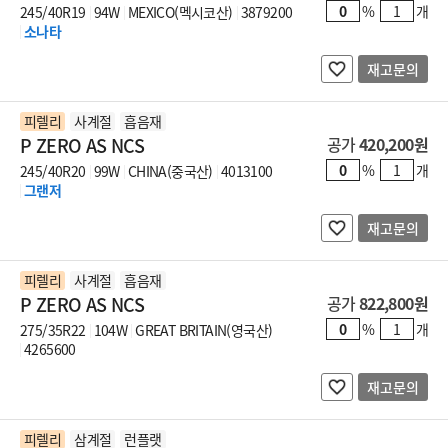
%
개
245/40R19
94W
MEXICO(멕시코산)
3879200
소나타
재고문의
피렐리
사계절
흡음재
P ZERO AS NCS
공가
420,200원
%
개
245/40R20
99W
CHINA(중국산)
4013100
그랜저
재고문의
피렐리
사계절
흡음재
P ZERO AS NCS
공가
822,800원
%
개
275/35R22
104W
GREAT BRITAIN(영국산)
4265600
재고문의
피렐리
삼계절
런플랫