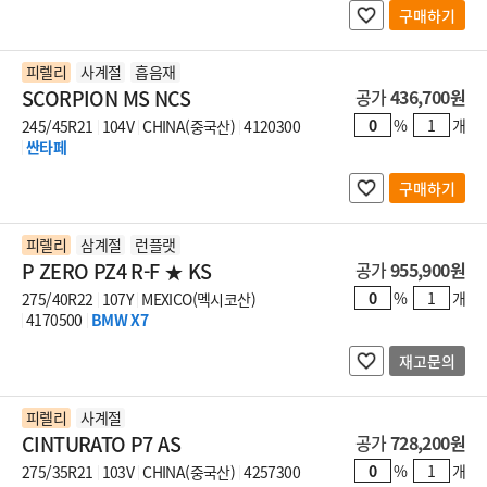
구매하기
피렐리
사계절
흡음재
SCORPION MS NCS
공가
436,700원
%
개
245/45R21
104V
CHINA(중국산)
4120300
싼타페
구매하기
피렐리
삼계절
런플랫
P ZERO PZ4 R-F ★ KS
공가
955,900원
%
개
275/40R22
107Y
MEXICO(멕시코산)
4170500
BMW X7
재고문의
피렐리
사계절
CINTURATO P7 AS
공가
728,200원
%
개
275/35R21
103V
CHINA(중국산)
4257300