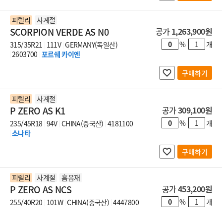
피렐리
사계절
SCORPION VERDE AS N0
공가
1,263,900원
%
개
315/35R21
111V
GERMANY(독일산)
2603700
포르쉐 카이엔
구매하기
피렐리
사계절
P ZERO AS K1
공가
309,100원
%
개
235/45R18
94V
CHINA(중국산)
4181100
소나타
구매하기
피렐리
사계절
흡음재
P ZERO AS NCS
공가
453,200원
%
개
255/40R20
101W
CHINA(중국산)
4447800