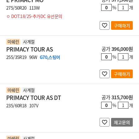
%
개
275/50R20
113W
ㅇ DOT:18/25-추가DC 유선문의
구매하기
미쉐린
사계절
PRIMACY TOUR AS
공가
396,000원
%
개
255/35R19
96W
G70,스팅어
구매하기
미쉐린
사계절
PRIMACY TOUR AS DT
공가
315,700원
%
개
235/60R18
107V
재고문의
미쉐린
사계절