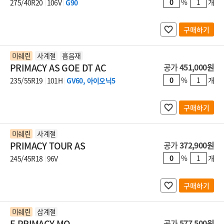
%
개
275/40R20
106V
G90
구매하기
미쉐린
사계절
흡음재
PRIMACY AS GOE DT AC
공가
451,000원
%
개
235/55R19
101H
GV60, 아이오닉5
구매하기
미쉐린
사계절
PRIMACY TOUR AS
공가
372,900원
%
개
245/45R18
96V
구매하기
미쉐린
삼계절
E PRIMACY MO
공가
577,500원