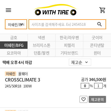
금호
넥센
한국/라우펜
굿이어
미쉐린/BFG
브리지스톤
피렐리
콘티넨탈
요코하마
던롭/팔켄
기타브랜드
윈터
택배 오후 4시 마감
미쉐린
올웨더
CROSSCLIMATE 3
공가
346,500원
%
개
245/50R18
100W
재고문의