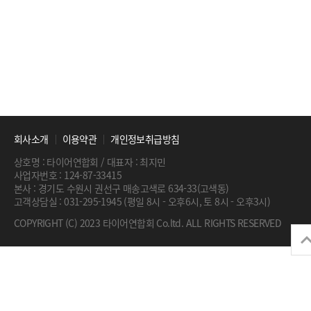
회사소개
이용약관
개인정보취급방침
상호명 : 타이어연합회 / 대표자 : 최지민
사업자번호 : 124-87-33415
본사 : 경기도 수원시 권선구 매송고색로 634-33(고색동)
고객상담실 : 031-295-1945 (평일 8시 - 오후6시, 토 8시 - 오후3시)
COPYRIGHT (C) 2023 타이어연합회 Co.ltd. ALL RIGHTS RESERVED